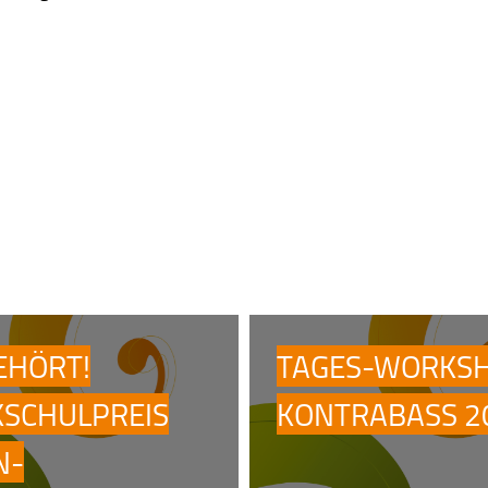
EHÖRT!
TAGES-WORKS
KSCHULPREIS
KONTRABASS 2
N-