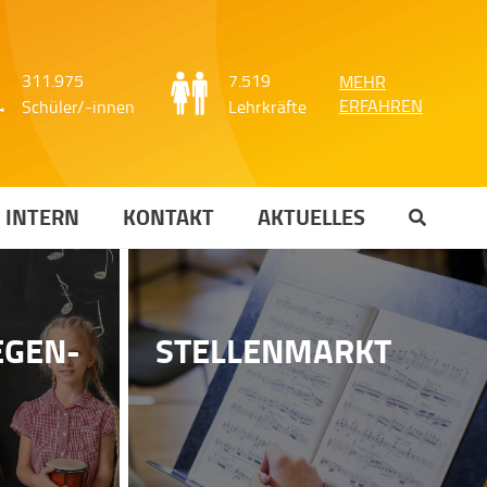
311.975
7.519
MEHR
ERFAHREN
Schüler/-innen
Lehrkräfte
INTERN
KONTAKT
AKTUELLES
EGEN-
STELLENMARKT