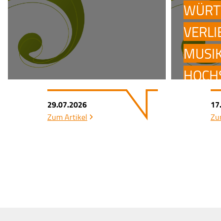
WÜRT
VERLI
MUSI
HOCH
UND 
29.07.2026
17
AUSG
Zum Artikel
Zu