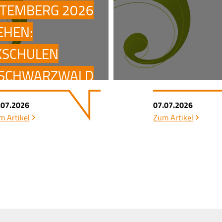
TEMBERG 2026
EHEN:
KSCHULEN
SCHWARZWALD
RAVENSBURG
.07.2026
07.07.2026
EZEICHNET
m Artikel
Zum Artikel