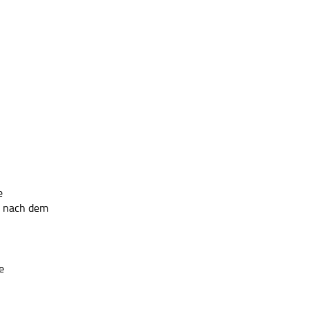
e
le nach dem
e