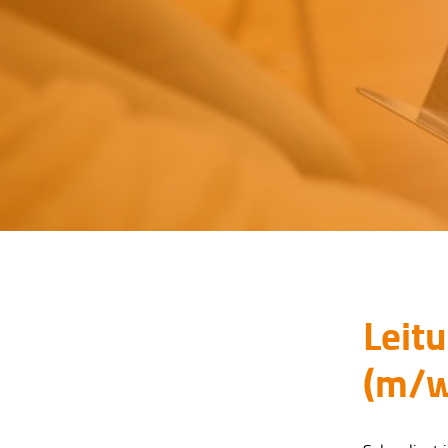
Leit
(m/w