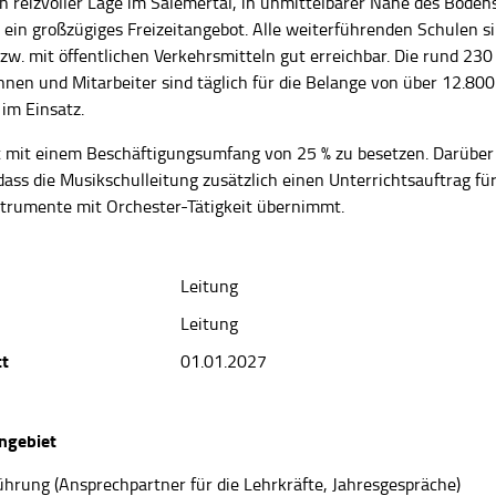
in reizvoller Lage im Salemertal, in unmittelbarer Nähe des Boden
 ein großzügiges Freizeitangebot. Alle weiterführenden Schulen s
w. mit öffentlichen Verkehrsmitteln gut erreichbar. Die rund 230
nnen und Mitarbeiter sind täglich für die Belange von über 12.800
im Einsatz.
st mit einem Beschäftigungsumfang von 25 % zu besetzen. Darüber 
dass die Musikschulleitung zusätzlich einen Unterrichtsauftrag fü
strumente mit Orchester-Tätigkeit übernimmt.
Leitung
Leitung
tt
01.01.2027
ngebiet
ührung (Ansprechpartner für die Lehrkräfte, Jahresgespräche)