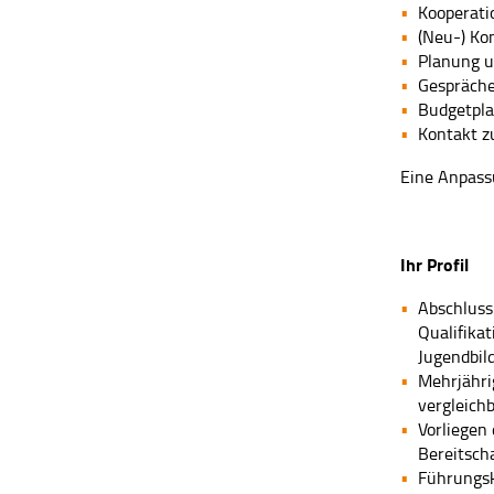
Kooperati
(Neu-) Ko
Planung u
Gespräche
Budgetpl
Kontakt z
Eine Anpass
Ihr Profil
Abschluss
Qualifika
Jugendbild
Mehrjähri
vergleich
Vorliegen
Bereitsch
Führungs