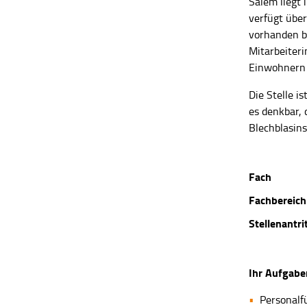
Salem liegt 
verfügt über
vorhanden bz
Mitarbeiteri
Einwohnern 
Die Stelle i
es denkbar, 
Blechblasin
Fach
Fachbereich
Stellenantri
Ihr Aufgabe
Personalf