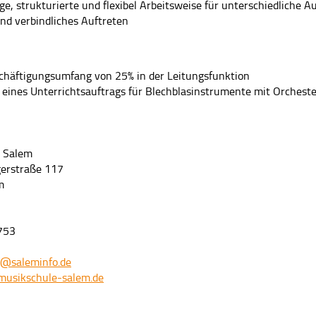
ge, strukturierte und flexibel Arbeitsweise für unterschiedliche 
und verbindliches Auftreten
chäftigungsumfang von 25% in der Leitungsfunktion
h eines Unterrichtsauftrags für Blechblasinstrumente mit Orcheste
 Salem
gerstraße 117
m
753
e@saleminfo.de
musikschule-salem.de