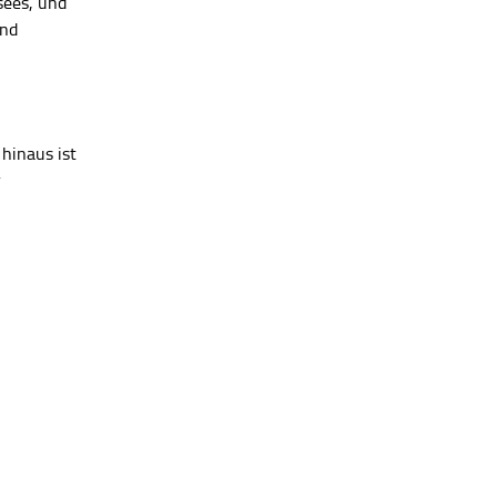
sees, und
ind
hinaus ist
r