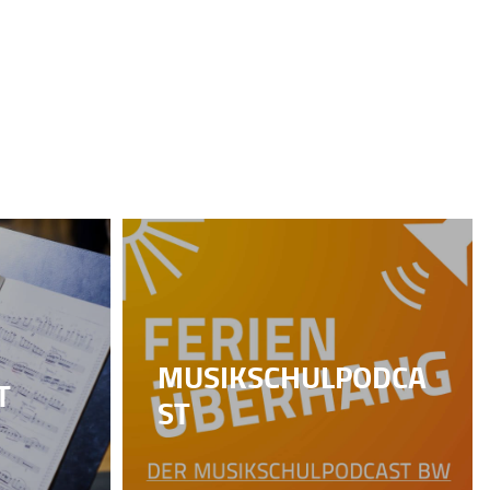
MUSIKSCHULPODCA
T
ST