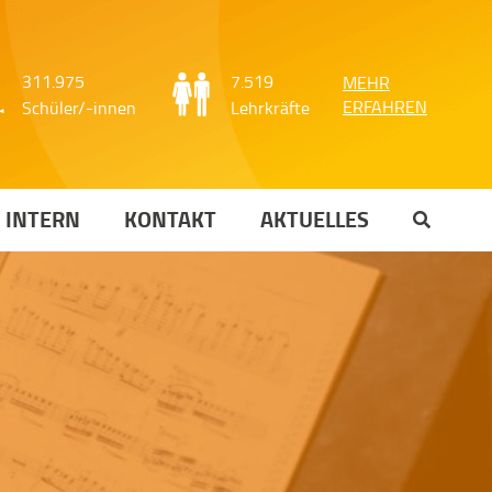
311.975
7.519
MEHR
ERFAHREN
Schüler/-innen
Lehrkräfte
INTERN
KONTAKT
AKTUELLES