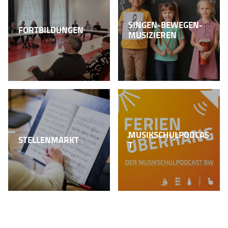
SINGEN-BEWEGEN-
FORTBILDUNGEN
MUSIZIEREN
MUSIKSCHULPODCAS
STELLENMARKT
T