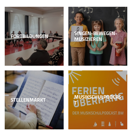
SINGEN-BEWEGEN-
FORTBILDUNGEN
MUSIZIEREN
MUSIKSCHULPODCAS
STELLENMARKT
T