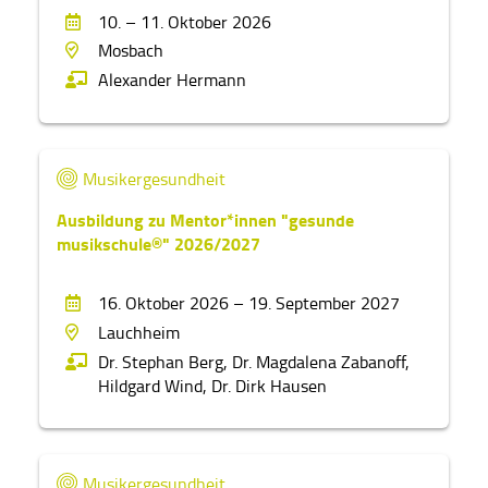
Trossingen
10. – 11. Oktober 2026
Mosbach
Tuttlingen
Alexander Hermann
Tübingen
Waiblingen
Musikergesundheit
Waldshut-Tiengen
Ausbildung zu Mentor*innen "gesunde
Winnenden
musikschule®" 2026/2027
16. Oktober 2026 – 19. September 2027
Lauchheim
Dr. Stephan Berg,
Dr. Magdalena Zabanoff,
Hildgard Wind,
Dr. Dirk Hausen
Musikergesundheit