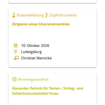
Mosbach
Neckargemünd
Ensembleleitung
Zupfinstrumente
Ochsenhausen
Dirigieren eines Gitarrenensembles
Offenburg
Ostfildern
10. Oktober 2026
Schwetzingen
Ludwigsburg
Schwieberdingen
Christian Wernicke
Schwäbisch Gmünd
Sinsheim
Musikergesundheit
Stuttgart
Alexander-Technik für Tasten-, Schlag- und
Tauberbischofsheim
Saiteninstrumentalist*innen
Titisee-Neustadt