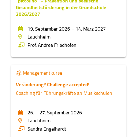
"piccolino" – Prävention und seelische
Musikergesundheit
Mittlerer Oberrhein
Gesundheitsförderung in der Grundschule
Calw
Sonderpädagogik
2026/2027
Südlicher Oberrhein
Fellbach
Musikgeragogik
19. September 2026 – 14. März 2027
Westlicher Hochrhein
Filderstadt
Jazz und Popularmusik
Lauchheim
Nordschwarzwald
Prof. Andrea Friedhofen
Freiburg im Breisgau
Improvisation
Schwarzwald-Baar-Heuberg
Gerlingen
Medien
Franken
Heidenheim an der Brenz
Neue Musik
Managementkurse
Ostwürttemberg
Kirchzarten
Weitere Kurse
Veränderung? Challenge accepted!
Donau-Iller
Lauchheim
Coaching für Führungskräfte an Musikschulen
Managementkurse
Lauchringen
26. – 27. September 2026
Laupheim
Lauchheim
Ludwigsburg
Sandra Engelhardt